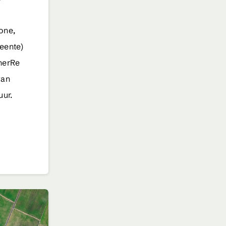
one,
eente)
nerRe
van
uur.