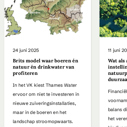
24 juni 2025
11 juni 2
Brits model waar boeren én
Wat als 
natuur én drinkwater van
instell
profiteren
natuurp
duurzaa
In het VK kiest Thames Water
Financië
ervoor om niet te investeren in
voorname
nieuwe zuiveringsinstallaties,
balans di
maar in de boeren en het
het vere
landschap stroomopwaarts.