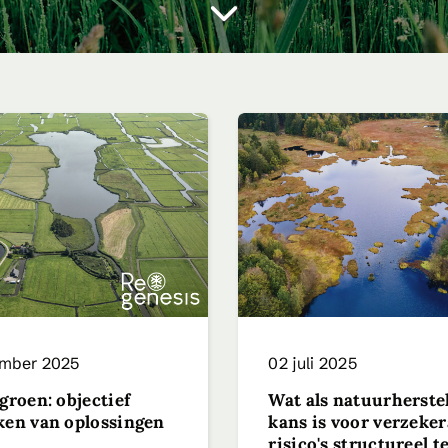
ember 2025
02 juli 2025
 groen: objectief
Wat als natuurherste
jken van oplossingen
kans is voor verzeke
risico's structureel t