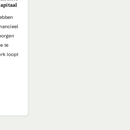
apitaal
hebben
inancieel
rborgen
e te
erk loopt