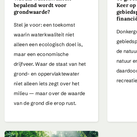
bepalend wordt voor
Keer op
grondwaarde?
gebieds
financië
Stel je voor: een toekomst
Donkergr
waarin waterkwaliteit niet
gebiedsp
alleen een ecologisch doel is,
de natuu
maar een economische
natuur en
drijfveer. Waar de staat van het
daardoor
grond- en oppervlaktewater
recreati
niet alleen iets zegt over het
milieu — maar over de waarde
van de grond die erop rust.