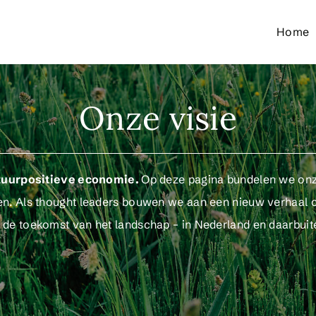
Home
Onze visie
atuurpositieve economie.
Op deze pagina bundelen we onze
en. Als thought leaders bouwen we aan een nieuw verhaal o
 de toekomst van het landschap – in Nederland en daarbuit