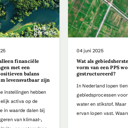
025
04 juni 2025
alleen financiële
Wat als gebiedsherste
ingen met een
vorm van een PPS wo
ositieven balans
gestructureerd?
m levensvatbaar zijn
In Nederland lopen tien
le instellingen hebben
gebiedsprocessen voor 
lijk activa op de
water en stikstof. Maar
e in waarde dalen bij
ervan lopen vast. Waa
rgeren van klimaat-,