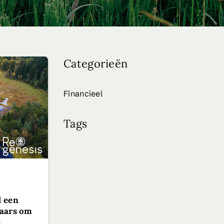
Categorieën
Financieel
Tags
l een
raars om
e