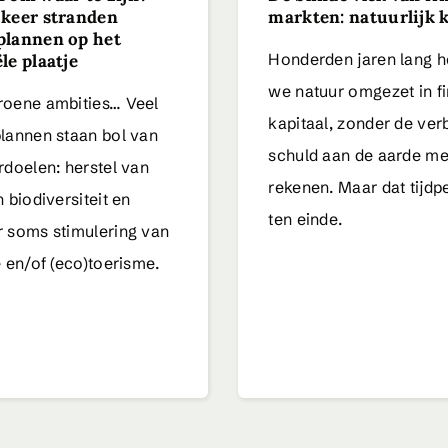
 keer stranden
markten: natuurlijk k
plannen op het
Honderden jaren lang 
le plaatje
we natuur omgezet in f
oene ambities… Veel
kapitaal, zonder de ve
lannen staan bol van
schuld aan de aarde me
rdoelen: herstel van
rekenen. Maar dat tijdp
 biodiversiteit en
ten einde.
 soms stimulering van
e en/of (eco)toerisme.