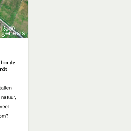
l in de
rdt
tallen
natuur,
 veel
rom?