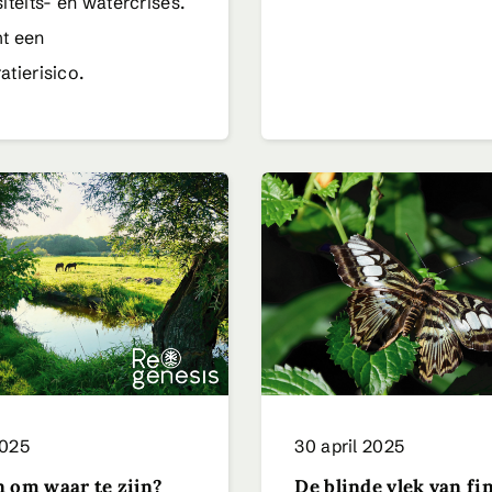
iteits- en watercrises.
t een
atierisico.
2025
30 april 2025
n om waar te zijn?
De blinde vlek van fi