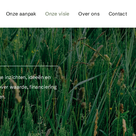
Onze aanpak
Onze visie
Over ons
Contact
 inzichten, ideeën en
ver waarde, financiering
en.